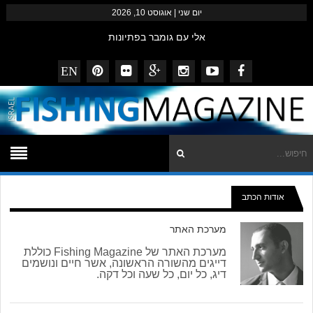
יום שני | אוגוסט 10, 2026
אלי עם גומבר בפתיונות
שלמה מצוות המזרזרים הצפוני בסיפתח למקל החדש
EN
דייגי המגזין – נובמבר 2014
striped bass עם פופרים ופנסילים
ביבי נצפה מזרזר באילת
אודות הכתב
מערכת האתר
מערכת האתר של Fishing Magazine כוללת
דייגים מהשורה הראשונה, אשר חיים ונושמים
דיג, כל יום, כל שעה וכל דקה.