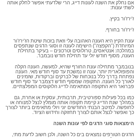
אם נחלק את השנה לעונות דייג, הרי שלדעתי אפשר לחלק אותה
לשתי עונות:
ז'ירז'ור בקיץ.
ז'ירז'ור בחורף.
עונת הקיץ היא העונה האהובה עלי וזאת בזכות שיטת הז'ירז'ור
המיוחדת ("הקפצה") הישימה לעונה זו וסוגי הדגים שנתפסים
במהלכה: אנטיאסים, טרולוסים וטרכונים – בעיקר בתחילת
העונה, מסוף חודש יולי עד תחילת חודש נובמבר.
בנובמבר מתחילה עונת החורף שהיא, למעשה, העונה הקלה
והפופולארית יותר. עונה זו נמשכת עד סוף חודש מאי. העונה
נפתחת בדרך כלל בנוכחות של לברקים וברקודות, שזמינים
לאורך כל העונה. התקופה שמסוף חודש דצמבר עד סוף חודש
פברואר היא התקופה המתאימה לדייג הלוקוסים המפלצתיים.
כמו בכל פעילות ספורטיבית, תרבותית, עסקית או אחרת, גם
במהלך שנת הדייג קיימת תקופה אותה מומלץ לנצל למנוחה או
לחופשה. למיטב הבנתי החודשים יוני ויולי מתאימים ביותר לצורך
כך ואפשר לנצל אותם לצורך תחזוקה וחידוש הציוד.
הימצאות סוגי הדגים לפי עונות השנה
הדגים הטורפים נמצאים בים כל השנה, ולכן חשוב לדעת מתי,