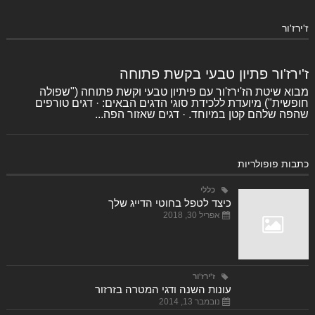
ז'ירז'ור
ז'ירז'ור פתיון טבעי בקשת פתוחה
מבוא שיטת הז'ירז'ור עם פיתיון טבעי וקשת פתוחה ("שפולה
חופשית") מיועדת ללכידת סוגי הדגים הבאים: · דגים טורפים
שהפה שלהם קטן במיוחד. · דגים שאזור הפה...
כתבות פופולריות
כללי
כיצד לטפל בחוטי הדייג שלך
אפריל 30, 2018
ז'ירז'ור
עונות השנה ודגי המטרה בזרזור
נובמבר 13, 2014