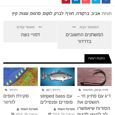
תגיות:
אביב
,
ברקודה
,
חורף
,
לברק
,
לוקוס
,
סרגוס
,
עונות
,
קיץ
המאמר הבא
מאמר קודם
המשתנים החשובים
דמויי נוצה
בז'רז'ור
כתבות דומות
סירה וקיאק
,
פתיונות
ז'ירז'ור
,
יומן
ז'ירז'ור
דיג עם פתיון חי –
striped bass עם
סקירת חופים
חושפים את
פופרים ופנסילים
לזרזור
הסודות שיאפשרו
מערכת האתר
מערכת האתר
לך להגיע לדגים
נובמבר 26, 2014
נובמבר 30, 2014