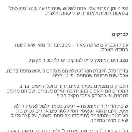
לפי היומן הפרטי שלי, אחת לשלוש שנים מגיעה עונה "מפוצצת"
בלהקות גדולות ולאחריה שתי עונות חלשות.
לברקים
עונת הלברקים ארוכה מאוד – מנובמבר עד מאי. שיא העונה
בחודש מארס.
מצב הים המומלץ לדייג לברקים: ים גלי ועכור מקצף.
בדרך כלל, הלברק הוא דג שלא ממש נלחם כשהוא נתפס בחכה,
אבל ישנם פריטים שנותנים "פייט" רציני.
הלברקים נמצאים בעיקר במים רדודים ועל הריפים. ברוב
המקרים הם תוקפים בנקודה בה הגלים נשברים, שם הם מחכים
לטרפם, או במרחק אפסי מקצה הריף.
שיטת הז'ירז'ור המומלצת – רגילה, כלומר גלגול לא מהיר ולא
איטי. הלברק הוא דג איטי יחסית לטורפים אחרים לכן שיטת
הג`רג`ור שמתאימה לתפיסתו מבוססת, כאמור, על קצב גלגול
שאינו מהיר במיוחד.
הלברק תוקף "כל מה שזז ו/או נוצץ", ולכן ניתן לתפוס אותו בעזרת