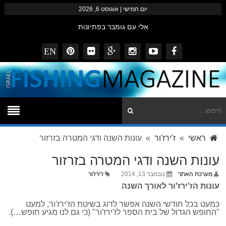
יום חמישי | אוגוסט 6, 2026
אלי עם גומבר בפתיונות
שלמה מצוות המזרזרים הצפוני בסיפתח למקל החדש
EN
דייגי המגזין – נובמבר 2014
striped bass עם פופרים ופנסילים
ביבי נצפה מזרזר באילת
ראשי
»
ז'ירז'ור
» עונות השנה ודגי המטרה בזרזור
עונות השנה ודגי המטרה בזרזור
מערכת האתר
נובמבר 13, 2014
ז'ירז'ור
עונות הז'ירז'ור לאורך השנה
כמעט בכל חודשי השנה אפשר לדוג בשיטת הז'ירז'ור, למעט
"החופש הגדול של בית הספר לז'ירז'ור" (כי גם לנו מגיע חופש…).