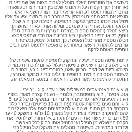
כשדגים את הטורפים האלה מומלץ לעבוד בצוות של שני דייגים
(או יותר) תוך הקפדה על תיאום מושלם בין חברי הצוות. כשאחד
מחברי הצוות תופס דג, הוא קורא לחבר הצוות השני אך אינו
מוציא את הדג מהמים וממתין עד שחבר הצוות השני יגיע עד אליו
ויטיל את חכתו בסמוך למקום התפיסה. הסיבה לכך היא שכל
הלהקה הולכת אחרי הדג שנתפס ומלווה אותו. לאחר שהשותף
ביצע הטלה (והטלות נוספות במידת הצורך) והצליח לתפוס דג
נוסף, רק אז הדייג הראשון יוציא בזריזות את הדג שתפס ויבצע
הטלה נוספת מהר ככל האפשר. כך מתנהל העסק ובשיטה זו
גורמים ללהקה להישאר באותו מקום ואפשר לתפוס דגים רבים
נוספים מאותה להקה.
קיימת שיטה נוספת, יעילה ובדוקה, לתפיסת להקות שלמות של
דגים אלה. ברם, השימוש בשיטה זו עלול לגרום להכחדת כמויות
משמעותיות של דגים. מכיוון שאנו, כחובבי דייג וטבע, מחויבים
לשימור הסביבה הימית והחופית ודוגלים בדייג מבוקר ואחראי,
החלטתי להימנע מתיאור השיטה האמורה במסגרת מאמר זה.
שיא עונת האנטיאסים במשקלים של 1 עד 2 ק"ג , "בייבי
אנטיאסים" , הוא בספטמבר, כלומר – העונה קצרה מאוד. בסוף
העונה מגיעים לאזור פריטים גדולים יותר, במשקלים של 2 עד 5
ק"ג, והם נעים בלהקות קטנות (פחות מ-10 פריטים) ובדרך כלל
במרחק רב מן החוף. שיטה יעילה לתפיסת דגים אלה היא לגרום
להם להתקרב תחילה בעזרת ניקל באורך 10 ס"מ ובמשקל 40 עד
50 גרם. כדי למשוך את הדגים להתקרב אל החוף, יש להסיר את
הקרס המשולש מן הניקל ואז להטיל אותו רחוק ככל האפשר
ולז'רז'ר במהירות. בשיטה זו מנצלים את משקלו של הניקל כדי