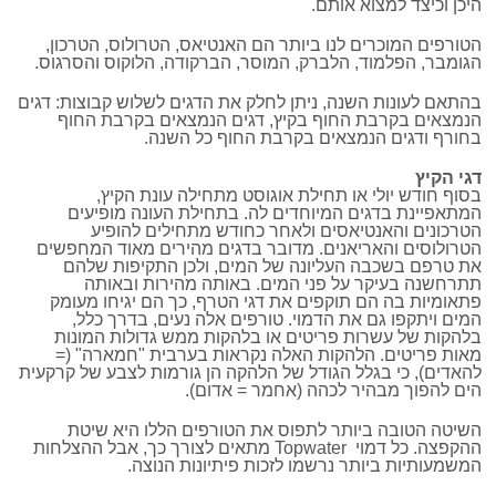
היכן וכיצד למצוא אותם.
הטורפים המוכרים לנו ביותר הם האנטיאס, הטרולוס, הטרכון,
הגומבר, הפלמוד, הלברק, המוסר, הברקודה, הלוקוס והסרגוס.
בהתאם לעונות השנה, ניתן לחלק את הדגים לשלוש קבוצות: דגים
הנמצאים בקרבת החוף בקיץ, דגים הנמצאים בקרבת החוף
בחורף ודגים הנמצאים בקרבת החוף כל השנה.
דגי הקיץ
בסוף חודש יולי או תחילת אוגוסט מתחילה עונת הקיץ,
המתאפיינת בדגים המיוחדים לה. בתחילת העונה מופיעים
הטרכונים והאנטיאסים ולאחר כחודש מתחילים להופיע
הטרולוסים והאריאנים. מדובר בדגים מהירים מאוד המחפשים
את טרפם בשכבה העליונה של המים, ולכן התקיפות שלהם
תתרחשנה בעיקר על פני המים. באותה מהירות ובאותה
פתאומיות בה הם תוקפים את דגי הטרף, כך הם יגיחו מעומק
המים ויתקפו גם את הדמוי. טורפים אלה נעים, בדרך כלל,
בלהקות של עשרות פריטים או בלהקות ממש גדולות המונות
מאות פריטים. הלהקות האלה נקראות בערבית "חמארה" (=
להאדים), כי בגלל הגודל של הלהקה הן גורמות לצבע של קרקעית
הים להפוך מבהיר לכהה (אחמר = אדום).
השיטה הטובה ביותר לתפוס את הטורפים הללו היא שיטת
ההקפצה. כל דמוי Topwater מתאים לצורך כך, אבל ההצלחות
המשמעותיות ביותר נרשמו לזכות פיתיונות הנוצה.