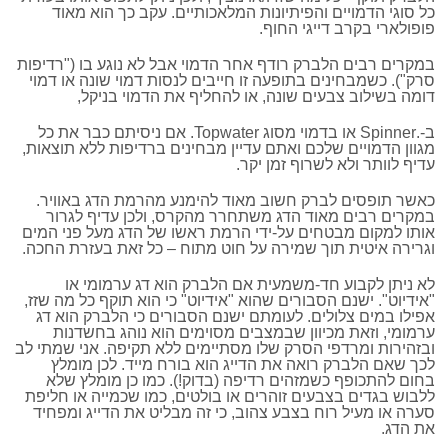
כל סוגי הדמויים והפיתיונות המלאכותיים. עקב כך הוא מאוד
פופולארי בקרב דייגי החוף.
במקרים רבים הלברק רודף אחר הדמוי אבל לא נוגע בו ("רדיפות
סרק"). כשמבחינים בתופעה זו חייבים לנסות דמוי שונה או דמוי
דומה בשילוב צבעים שונה, או להחליף את הדמוי בניקל,
ב-.Spinner או בדמוי מסוג Topwater. אם ניסיתם כבר את כל
מגוון הדמויים שלכם ואתם עדיין מבחינים ברדיפות ללא תוצאות,
עדיף לוותר ולא לשרוף זמן יקר.
כאשר תופסים לברק חשוב מאוד להימנע מהרמת הדג באוויר.
במקרים רבים מאוד הדג משתחרר מהקרס, ולכן עדיף לגרור
אותו למקום מבטחים על-ידי הרמת ראשו של הדג מעל פני המים
וגרירה איטית תוך שמירה על חוט מתוח – כל זאת בעזרת החכה.
לא ניתן לקבוע חד-משמעית אם הלברק הוא דג ערמומי או
"אידיוט". ישנם הסבורים שהוא "אידיוט" כי הוא תוקף כל מה שזז,
אפילו במים צלולים. לעומתם ישנם הסבורים כי הלברק הוא דג
ערמומי, וזאת מכיוון שבמצבים מסוימים הוא נוהג בחשדנות
ובזהירות ומרדפי הסרק שלו מסתיימים ללא תקיפה. אני שמתי לב
לכך שאם הלברק רואה את הדייג הוא בורח מייד. לכן מומלץ
בחום להתכופף כשמזהים רדיפה (בדוק!). כמו כן מומלץ שלא
ללבוש בגדים בצבעים זוהרים או בולטים, כמו שכמייה או חליפת
סערה או מעיל רוח בצבע צהוב, כי זה מבליט את הדייג ומפחיד
את הדג.