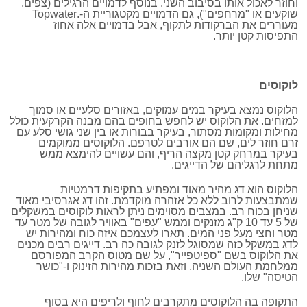
וחוזר לאכול אותו בסיבוב השני. בנוסף לדמויים הרגילים (צפים,
שוקעים או "מרחפים"), גם הדמויים מקטגוריית ה-.Topwater
מעוררים את הברקודות לתקוף, אבל בדמויים אלה אחוז
התפיסות קטן יותר.
לוקוסים
הלוקוס נמצא בעיקר במים עמוקים, באזורים סלעיים או סמוך
למזחים. את הלוקוס יש לחפש בחופים בהם מבנה הקרקעית כולל
מחילות ומקומות מסתור, בעיקר בבורות או בין שני גושי סלע עם
זרם חוזר לים, שם הם אורבים לטרפם. הלוקוסים ממוקמים
בעיקר במרחק קטן מקצה הריף, והם עשויים להימצא ממש
מתחת לרגליהם של הדייגים.
הלוקוס הוא דג מהיר מאוד ומפתיע בתקיפות דרמטיות
שמתבצעות לרוב ללא כל אזהרה מוקדמת. זהו דג אגרסיבי מאוד
שניחן בכוח רב. במצבים מסוימים ניתן לראות לוקוסים במשקלים
של 5 עד 10 ק"ג מזנקים וממש "עפים" באוויר לגובה של מטר עד
מטר וחצי מעל פני המים. תארו לעצמכם איזה כוח ומהירות יש
לדג במשקל כזה שמסוגל לזנק לגובה כה רב. דייגים רבים מכנים
את הלוקוס בשם "ספיטפייר", על שם מטוס הקרב המפורסם
ממלחמת העולם השניה, וזאת בזכות מהירות הזינוק ו-"כושר
הטיסה" שלו.
התקופה בה הלוקוסים מתקרבים לחוף ולריפים היא בסוף