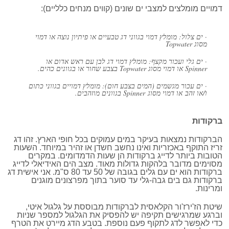
דמויים מומלצים למצבי ים שונים (קווים מנחים כלליים):
· ים צלול: מומלץ דמוי בגווני דג טבעיים או פיתיון נוצה או דמוי
מסוג Topwater
· ים גלי ועכור מקצף: מומלץ דמוי דג לבן עם ראש אדום או
Spinner או דמוי מסוג Topwater בצבע שחור או בגוונים כהים.
· ים עכור מגשמים (המים בצבע חום): מומלץ דמויים בגווני כתום
ו/או זהב או דמוי מסוג Spinner בגוונים מוזהבים.
ברקודות
הברקודות נמצאות בעיקר במים עמוקים בכל חופי הארץ. זהו דג
זריז התוקף באכזריות ואינו נחשב חשדן או זהיר במיוחד. השעות
הטובות ביותר לדייג ברקודות הן שעות הדמדומים. במקרים
מסוימים מדובר בלהקות גדולות מאוד. מצב הים האידיאלי לדייג
ברקודות הוא ים עם גלים בגובה של 50 עד 80 ס"מ. אני אישית דג
ברקודות גם בים גבה-גלי עד סוער בתוך מפרצונים מוגנים
ומרינות.
שיטת הז'ירז'ור הקלאסית לברקודות מבוססת על גלגול איטי,
וברגע שמרגישים תקיפה יש להפסיק את הגלגול למספר שניות
כדי לאפשר לדג לתקוף פעם נוספת. בטבע הדג מיירט את הטרף