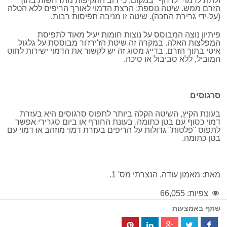
ולתת לדמוי "לרחף" במקום, כי רוב התקיפות מתרחשות בתוך
הזרם ממש. שיטה נוספת: הרצת הדמוי לאורך הריפים ללא הטלה
(על-ידי גרירת החכה). שיטה זו מניבה תפיסות רבות.
פיתיון נוצה המבוסס על נוצות חומות יעיל מאוד לתפיסת
המפלצות האלה. במקרה זה שיטת הז'ירז'ור מבוססת על גלגול
איטי בתוך הזרם. בדייג מסוג זה יש לקשור את הדמוי ישירות לחוט
המוביל, ללא סביבול או סיכה.
סרגוסים
בעונת הקיץ, השיטה הקלה ביותר לתפוס סרגוסים היא בעזרת
דמוי כסוף עם בטן כתומה. בעונת החורף או ביום סגרירי אפשר
לתפוס "פלטות" גדולות על הריפים בעזרת דמוי מוזהב או דמוי עם
בטן כתומה.
מאת: מאמון עודה, הנצרתי מס' 1.
צפיות:
66,055
שתף באמצעות