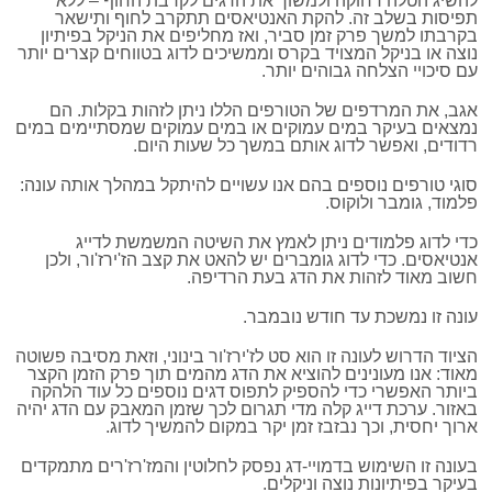
להשיג הטלה רחוקה ולמשוך את הדגים לקרבת החוף – ללא
תפיסות בשלב זה. להקת האנטיאסים תתקרב לחוף ותישאר
בקרבתו למשך פרק זמן סביר, ואז מחליפים את הניקל בפיתיון
נוצה או בניקל המצויד בקרס וממשיכים לדוג בטווחים קצרים יותר
עם סיכויי הצלחה גבוהים יותר.
אגב, את המרדפים של הטורפים הללו ניתן לזהות בקלות. הם
נמצאים בעיקר במים עמוקים או במים עמוקים שמסתיימים במים
רדודים, ואפשר לדוג אותם במשך כל שעות היום.
סוגי טורפים נוספים בהם אנו עשויים להיתקל במהלך אותה עונה:
פלמוד, גומבר ולוקוס.
כדי לדוג פלמודים ניתן לאמץ את השיטה המשמשת לדייג
אנטיאסים. כדי לדוג גומברים יש להאט את קצב הז'ירז'ור, ולכן
חשוב מאוד לזהות את הדג בעת הרדיפה.
עונה זו נמשכת עד חודש נובמבר.
הציוד הדרוש לעונה זו הוא סט לז'ירז'ור בינוני, וזאת מסיבה פשוטה
מאוד: אנו מעונינים להוציא את הדג מהמים תוך פרק הזמן הקצר
ביותר האפשרי כדי להספיק לתפוס דגים נוספים כל עוד הלהקה
באזור. ערכת דייג קלה מדי תגרום לכך שזמן המאבק עם הדג יהיה
ארוך יחסית, וכך נבזבז זמן יקר במקום להמשיך לדוג.
בעונה זו השימוש בדמויי-דג נפסק לחלוטין והמז'רז'רים מתמקדים
בעיקר בפיתיונות נוצה וניקלים.