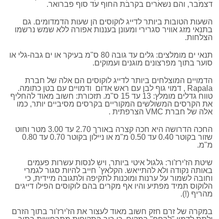
דצמבר, והם נשארים בקרבת החוף עד סוף פברואר.
השעות הטובות ביותר לדייג לוקוסים הן שעות הדמדומים. גם
בתנאי מזג אוויר סגרירי ומעונן בעננות אפורה ללא שמש נרשמו
הצלחות.
תנאי ים מומלצים: גלים עד גובה 80 ס"מ בעיקר או ים גבה-גלי או
סוער בתוך מפרצונים מוגנים ועמוקים.
הדמויים המוצלחים ביותר לדייג לוקוסים הם אלה של חברת
Rapala , דמוי גוף לבן עם ראש אדום ודמויים עם בטן כתומה.
טווח גדלים מומלץ: 13 עד 15 ס"מ. תזכורת: חשוב מאוד להחליף
את הקרסים המשולשים המקוריים בקרסים מסיביים יותר, כמו
אלה של חברת VMC הצרפתית .
החכה הדרושה היא חכה קצרה באורך 2.70 עד 3.00 מטר וחוט
שזור בקוטר 0.40 עד 0.50 מ"מ או ניילון בקוטר 0.70 עד 0.80
מ"מ.
שיטת הז'ירז'ור: גלגול איטי ביותר, ויש לנסות עשרות פעמים
באותה נקודה ולא להתייאש. הקלאץ` חייב להיות סגור לגמרי
וחובה לשמור על ערנות ומוכנות לתקיפה ולתגובה מיידית, כי
הלוקוס תמיד מפתיע והיו אף מקרים בהם לוקוסים הפילו דייגים
מהריף (!).
במקרה של זרם חזק חשוב מאוד לעצור את הז'ירז'ור בתוך הזרם