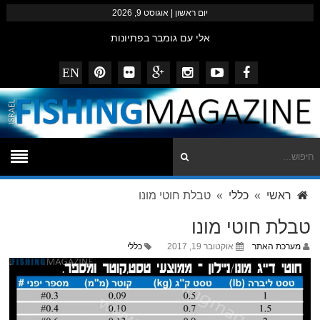
יום ראשון | אוגוסט 9, 2026
אלי עם גומבר בפתיונות
שלמה מצוות המזרזרים הצפוני בסיפתח למקל החדש
EN
דייגי המגזין – נובמבר 2014
striped bass עם פופרים ופנסילים
ביבי נצפה מזרזר באילת
ראשי
»
כללי
» טבלת חוטי מונו
טבלת חוטי מונו
מערכת האתר
אוקטובר 19, 2017
כללי