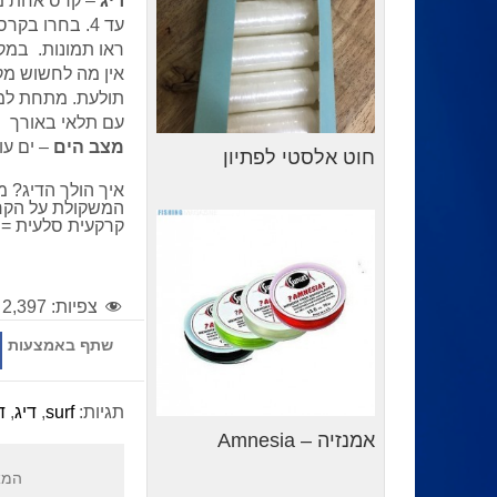
ריג
עד 4. בחרו ב
ראו תמונות. במק
תולעת. מתחת למש
עם תלאי באורך 15 ס"מ כשהים עובד ו 25-30 ס"מ בים שקט
מצב הים
– ים עו
חוט אלסטי לפתיון
איך הולך הדיג? 
המשקולת על הקרקע
קרקעית סלעית = 
צפיות:
2,397
שתף באמצעות
תגיות:
surf
,
דיג
,
ד
אמנזיה – Amnesia
המא