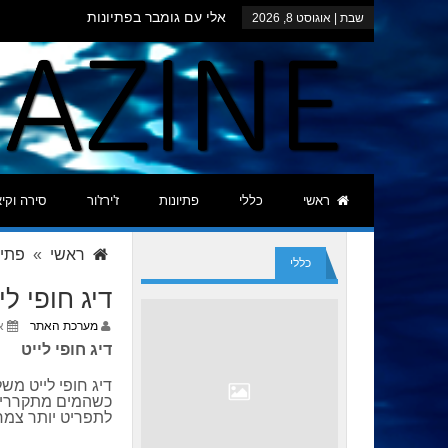
אלי עם גומבר בפתיונות
שבת | אוגוסט 8, 2026
שלמה מצוות המזרזרים הצפוני בסיפת
דייגי המגזין – נובמבר 2014
striped bass עם פופרים ופנסילים
ביבי נצפה מזרזר באילת
ראשי
כללי
פתיונות
ז'ירז'ור
סירה וקי
ראשי
»
פתיו
כללי
דיג חופי לי
מערכת האתר
או
דיג חופי לייט
דיג חופי לייט מש
כשהמים מתקררים
לתפריט יותר צמחו