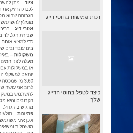
ציוד
– ניתן להשתמ
לכם להחזיק את ה
הגבוהה שהוא מספ
רכות וגמישות בחוטי דייג
מומלץ להשתמש בש
אזורי דיג
– בריכות
שבירת הגל. לרוב 
כדי למצוא אותם,
בים עובד ובים שק
משקולות
– באיזו
מעלה לפני המים 
או במשקולות עם 
3.60 מ' שמכס
כיצד לטפל בחוטי הדייג
שלך
הקרובים והיא מס
מרגיש בה גדול.
פתיונות
– תולעים,
ולכן איני משתמש
מושחלות ומשאיר ט