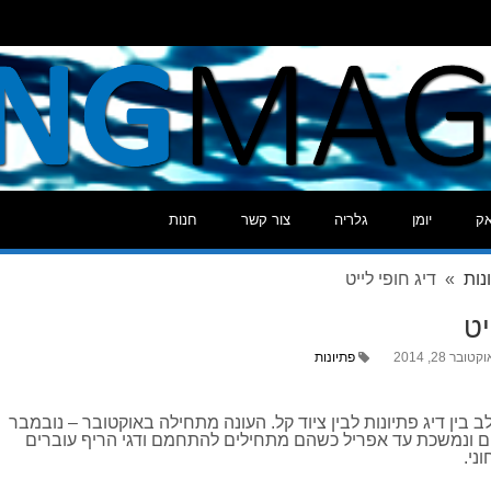
ח למקל החדש
אק
יומן
גלריה
צור קשר
חנות
נות
» דיג חופי לייט
יט
קטובר 28, 2014
פתיונות
לב בין דיג פתיונות לבין ציוד קל. העונה מתחילה באוקטובר – נובמבר
 ונמשכת עד אפריל כשהם מתחילים להתחמם ודגי הריף עוברים
ני.