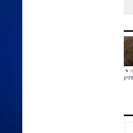
ת
יון