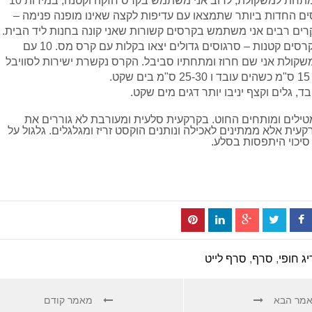
– קרס אחת מתחת למשקולת, לרוב אני משתמש בקרס חזקה וקטנה, במידות 10
קרסים החדות ביותר שתמצאו עם עדיפות לקצה שאינו מופנה פנימה –
רים רבים אני משתמש בקרסים קשורות שאני קונה בחנות ליד הבית.
אין מה לחשוש מקרסים קטנות – סרגוסים גדולים יצאו בקלות עם קרס מס. 10 עם
קולת אני שם חרוז ומתחתיו סביבל. הקרס נקשרת ישירות לסוויבל
.
בד, גלים וקצף יניבו יותר דגים מים שקט.
מטילים ומותחים החוט. בקרקעית סלעית ומעורבת לא גוררים את
ית אלא ממתינים לאכילה ונותנים הוקסט זריז ומגלגלים. גלגול על
סיכוי היתפסות בסלע.
יג חופי
,
סרף
,
סרף לייט
מר הבא
מאמר קודם