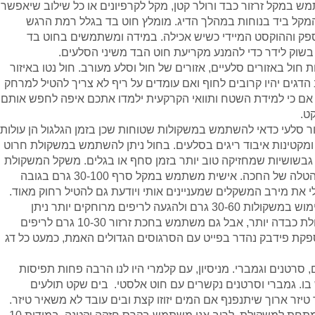
ש במקל זרזור כבד ורולר קטן, מקל לקרפיונים או כל שילוב שיאפשר
מקל ביד בנוחות במהלך הדיג. מומלץ חוט בד בגלל רמת הרגש
ק וההוקסט המיידי כשיש אכילה. במידה ומשתמשים בחוט בד
וק לידר כדי להמנע מקריעת חוט הבד משיני הסלעים.
 חול באזורים סלעיים, אזורים של חול וסלע מעורב. חול נטו באיזור
הדגים יהיו קרובים לחוף ואם עומדים על ריף לא צריך להטיל למרחק
 אם כי למידת השטח ותוואי הקרקעית ילמדו אתכם איפה לחפש אותם
ט.
ר סלעי כדאי להשתמש במשקולות שטוחות שכן בזמן הגלגול הן עולות
ומקטינות איבוד ריגים בסלעים. בחול ניתן להשתמש במשקולת חרוט
גבשושיות שמחזיקה טוב יותר בזמן סחף או בגלים. משקל המשקולת
יותאם למשקלי ההטלה של החכה. אישית משתמש במקל סרף 30-100 גרם בגובה
ה לי את מירב המשקלים שמעניינים אותי ויודעת גם להטיל רחוק מאוד.
לרוב אני עושה שימוש במשקולות 30-60 גרם ולהגעה לריפים מרוחקים יותר ניתן
להשתמש במשקולת כבדה יותר, אבל גם משתמש בחכת זרזור 10-30 גרם לריפים
פקת פידבק נהדר בפייט עם הסרגוסים הגדולים האמת, כמעט כל דג
 סרטנים וגמברי. מניסיון, עם קלמרי היו לנו הרבה פחות תפיסות
 בו. גמברי וסרטנים נקשרים עם חוט אלסטי. בים שקט תולעים
יזר ארוך שיתנפנף אם המים יזוזו קצת ובים עובד לא משאיר טיזר.