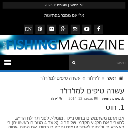
יום חמישי | אוגוסט 6, 2026
אלי עם גומבר בפתיונות
שלמה מצוות המזרזרים הצפוני בסיפתח למקל החדש
EN
דייגי המגזין – נובמבר 2014
striped bass עם פופרים ופנסילים
ביבי נצפה מזרזר באילת
ראשי
»
ז'ירז'ור
» עשרה טיפים למז'רז'ר
עשרה טיפים למז'רז'ר
מערכת האתר
נובמבר 12, 2014
ז'ירז'ור
1. חוט
אם אתם משתמשים בחוט ניילון, מומלץ, לפני תחילת הדייג,
להעביר את הקטע הקדמי של החוט (3 עד 4 מטרים ראשונים) בין
האצבעות, ולנסות לאתר פגמים וחספוס בחוט. אם החוט שחוק,