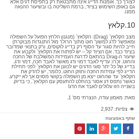
לצורך כך. אומנות הדייג אינה מתבטאת רק בתפיסת דגים אלא
גם באופן השימוש בציוד, ברמת השליטה בו ובשיעור ההנאה
ממנו.
10.קלאץ
מצב הקלאץ` (Drag): הקלאץ` (מנגנון הלחץ הפועל על השפולה
ומאפשר לדג למשוך חוט מתוך הרולר מול התנגדות מבוקרת)
חייב להיות סגור עד הסוף רק בדייג לוקוסים, ורק בתנאי שמדובר
בציוד כבד. אם הציוד קל – יש לפתוח את הקלאץ` ולקבוע את
שיעור ה-Drag בהתאם לדרגת העמידות המשולבת של החכה
והחוט. זכרו: עדיף לאבד דמוי ודג מאשר לאבד חכה, דמוי ודג.
בדייג של כל יתר סוגי הדגים יש לכוונן את הקלאץ` לפני תחילת
הדייג לפי עמידות החכה וחוזק החוט. כלומר, יש להדק את
הקלאץ` עד שהחוט ייצא מן השפולה בקושי מסוים אך לא ייקרע.
כאשר נתפס דג אסור בהחלט להתעסק עם הקלאץ`, כי בדיוק
בשנייה הזו עלולים לאבד את הדג!
מאת: מאמון עודה, הנצרתי מס' 1.
צפיות:
2,937
שתף באמצעות