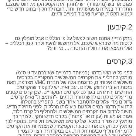
פגום או יבש (מתפורר) יש לחתוך את הקטע הקדמי. חוט שמצבו
התדרדר במידה משמעותית יותר, חובה להחליף בחוט חדש כדי
למנוע תקלות, קריעה ואיבוד דמויים ודגים.
2.קיבעון
בזמן הדייג אמנם חשוב לפעול על פי הכללים אבל מומלץ גם
לנסות מה שבראש שלכם. אל תחששו להעיז ולחרוג מן הכללים –
אולי תמצאו את החוליה החסרה… מי יודע?
3.קרסים
לפני כל שימוש בדמוי (במיוחד בדמויים שאורכם עד 9 ס"מ)
מומלץ להחליף את הקרסים המשולשים המקוריים בקרסים
משולשים איכותיים, כדוגמת אלה של חברת VMC מצרפת, וזאת
בזכות העובי והחוזק שלהם . עם זאת, יש להקפיד שהקרסים
החדשים יהיו זהים בגודלם לקרסים המקוריים, שכן קרסים קטנים
מדי עלולים לגרום להשתחררות דגים ו-"החמצות" ואילו קרסים
גדולים מדי עלולים להסתבך אחד בשני, להפריע בהטלתו,
לתנועת הדמוי במים ולפגום ביעילותו הכללית. לפני תחילת הדייג
חשוב לבדוק את הקרסים המשולשים ולהחליף כל קרס חלוד,
פגום או מעוות (עקום או "פתוח") בקרס חדש ותקין. לצורך כך
מומלץ להצטייד במלאי של קרסים משולשים חלופיים. בנוסף לכך
מומלץ לבדוק גם את הטבעות הקפיציות שמצמידות את הקרסים
לדמוי ולהחליף טבעות חלודות. גם במקרה זה רצוי להצטייד
במלאי של טבעות קפיציות חלופיות במספר מידות. הקפידו