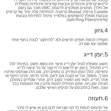
לרכוש קרסים איכותיים וטבעות קפיציות איכותיות (מפלדת
אל-חלד). מותגים מומלצים לדוגמה VMC מוכר גם בשם
Canelle צרפת, Mustad נורווגיה. להחלפה קלה יותר של קרסים
וטבעות מומלץ להשתמש בפלאייר מיוחד לפתיחת טבעות
קפיציותSplit Ring Pliers.
4.גיוון
הקפידו לנסות חופים חדשים ולא "להיתקע" לנצח בחוף אחד
שפעם יצא שם דג.
5.יומן דייג
חשוב ומומלץ לנהל יומן דייג אישי. זהו נושא חשוב במיוחד לכל
דייג מתחיל. ביומן יש לרשום דו"ח קצר על כל יציאה לדייג
ותפיסה, כולל הזמן המדויק בו נתפס הדג, סוג הדג שנתפס ופרטיו
(אורך, משקל, זכר או נקבה אם ידוע), פרטי הדמוי, פרטי החוף או
אתר הדייג, תנאי מזג האוויר ומצב הים. אחרי שנתיים במהלכן
תנהלו יומן כזה, אתם תתחילו לזהות ולהבין את המגמות בכל
עונה, וזאת בהתבסס על הניסיון האישי שלכם.
6.תעוזה
אל תהססו לנסות כל מה שנראה לכם נכון או שיש לו סיכוי