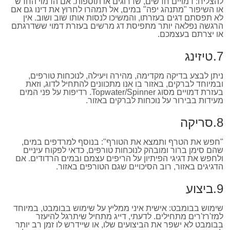
להצליח: דמויים חדשים, שדרוגים או תוספות. אם הדמוי החדש
או השיפור "מתנהג יפה" במים, אל תמהרו לחרוץ את דינו גם אם
לא תפסתם דגים בעזרתו, והמשיכו לנסות אותו שוב ושוב. אין
הרגשה נפלאה יותר מתפיסת דג מרשים בעזרת דמוי ששדרגתם
או יצרתם בעצמכם.
7.טיזינג
ניתן לבצע בדיקה מקדימה, מהירה ויעילה, לנוכחות טורפים,
ובמיוחד לברקים, באזור בו אנו מתכוונים להתחיל לדוג, וזאת
בעזרת דמויים מסוג Topwater/Spinner. רדיפות על פני המים
מעידות בבירור על נוכחות לברקים באזור.
8.סריקה
"חפש את הטרף ותמצא את הטורף": בנוסף למרדפים במים,
שהם סימן ברור ומובהק לנוכחות טורפים, כדאי לפקוח עיניים
ולחפש את דגיגי הפיתיון על הריפים עצמם ובמים הרדודים. אם
הדגיגים באזור, רוב הסיכויים שגם הטורפים באזור.
9.ביצוע
שימוש בבומבט: אישית איני ממליץ על שימוש בבומבט, במיוחד
למז'רז'רים מתחילים. לדעתי, דייג מתחיל שיתרגל להיעזר
בבומבט לא ישפר את הביצועים שלו, או שיידרש לו זמן רב יותר